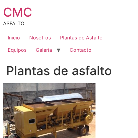
CMC
ASFALTO
Inicio
Nosotros
Plantas de Asfalto
Equipos
Galería
Contacto
Plantas de asfalto